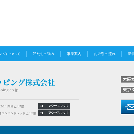
ングについて
私たちの強み
事業案内
お取引の流れ
新
2-14 岡島ビル7階
 芝浦ワンハンドレッドビル5階