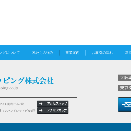
ングについて
私たちの強み
事業案内
お取引の流れ
新
2-14 岡島ビル7階
 芝浦ワンハンドレッドビル5階