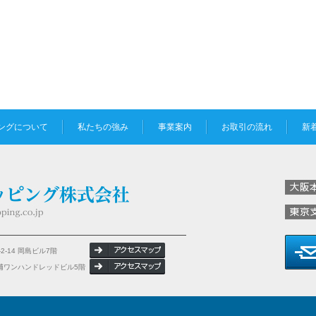
ングについて
私たちの強み
事業案内
お取引の流れ
新
2-14 岡島ビル7階
 芝浦ワンハンドレッドビル5階